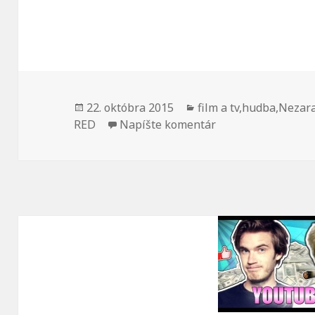
mohli
zlepšiť
funkčnosť
a
štruktúru
webovej
Publikované
Kategórie
22. októbra 2015
film a tv
,
hudba
,
Nezar
stránky na
k YouTube bez rek
RED
Napíšte komentár
základe
spôsobu
používania
webovej
stránky.
Používateľská
spokojnosť
Aby naša