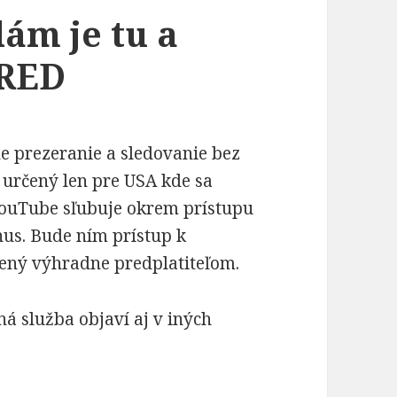
ám je tu a
 RED
ne prezeranie a sledovanie bez
 určený len pre USA kde sa
YouTube sľubuje okrem prístupu
us. Bude ním prístup k
ený výhradne predplatiteľom.
ená služba objaví aj v iných