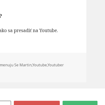
?
ko sa presadiť na Youtube.
Značky
Jmenuju Se Martin
,
Youtube
,
Youtuber
Youtube?