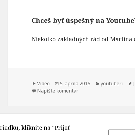
stránka počas
vašej návštevy
fungovala čo
Chceš byť úspešný na Youtube
najlepšie. Ak
tieto súbory
Niekoľko základných rád od Martina a
cookie
odmietnete,
niektoré
funkcie z
webovej
stránky
Formát
Publikované
Kategórie
Video
5. apríla 2015
youtuberi
zmiznú.
k Chceš byť úspešný na 
Napíšte komentár
riadku, kliknite na "Prijať