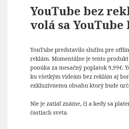
YouTube bez rekl
volá sa YouTube
Nevyhnutné
YouTube predstavilo službu pre offli
Tieto súbory
reklám. Momentálne je tento produkt
cookie nie sú
voliteľné. Sú
ponúka za mesačný poplatok 9,99€. 
potrebné pre
ku všetkým videám bez reklám aj bon
fungovanie
exkluzívnemu obsahu ktorý bude urč
webovej
stránky.
Nie je zatiaľ známe, či a kedy sa plat
častiach sveta.
Štatistiky
Aby sme