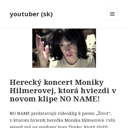
youtuber (sk)
MENU
A
WIDGETY
Herecký koncert Moniky
Hilmerovej, ktorá hviezdi v
novom klipe NO NAME!
NO NAME predstavujú videoklip k piesni „Život“,
v ktorom hviezdi herečka Monika Hilmerová. Celú
pieseň má na svedomí Ivan Timko, ktorý zložil