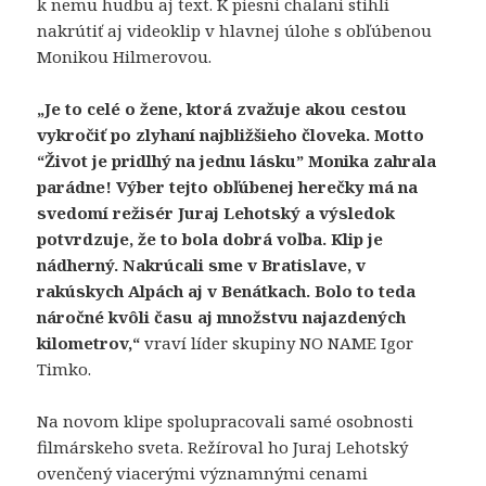
k nemu hudbu aj text. K piesni chalani stihli
spôsobu
nakrútiť aj videoklip v hlavnej úlohe s obľúbenou
používania
webovej
Monikou Hilmerovou.
stránky.
„Je to celé o žene, ktorá zvažuje akou cestou
vykročiť po zlyhaní najbližšieho človeka. Motto
Používateľská
“Život je pridlhý na jednu lásku” Monika zahrala
spokojnosť
parádne! Výber tejto obľúbenej herečky má na
Aby naša
svedomí režisér Juraj Lehotský a výsledok
stránka počas
vašej návštevy
potvrdzuje, že to bola dobrá voľba. Klip je
fungovala čo
nádherný. Nakrúcali sme v Bratislave, v
najlepšie. Ak
rakúskych Alpách aj v Benátkach. Bolo to teda
tieto súbory
náročné kvôli času aj množstvu najazdených
cookie
kilometrov,“
vraví líder skupiny NO NAME Igor
odmietnete,
niektoré
Timko.
funkcie z
webovej
Na novom klipe spolupracovali samé osobnosti
stránky
filmárskeho sveta. Režíroval ho Juraj Lehotský
zmiznú.
ovenčený viacerými významnými cenami