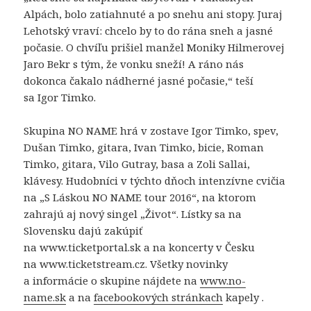
Alpách, bolo zatiahnuté a po snehu ani stopy. Juraj
Lehotský vraví: chcelo by to do rána sneh a jasné
počasie. O chvíľu prišiel manžel Moniky Hilmerovej
Jaro Bekr s tým, že vonku sneží! A ráno nás
dokonca čakalo nádherné jasné počasie,“ teší
sa Igor Timko.
Skupina NO NAME hrá v zostave Igor Timko, spev,
Dušan Timko, gitara, Ivan Timko, bicie, Roman
Timko, gitara, Vilo Gutray, basa a Zoli Sallai,
klávesy. Hudobníci v týchto dňoch intenzívne cvičia
na „S Láskou NO NAME tour 2016“, na ktorom
zahrajú aj nový singel „Život“. Lístky sa na
Slovensku dajú zakúpiť
na www.ticketportal.sk a na koncerty v Česku
na www.ticketstream.cz. Všetky novinky
a informácie o skupine nájdete na
www.no-
name.sk
a na
facebookových stránkach
kapely .