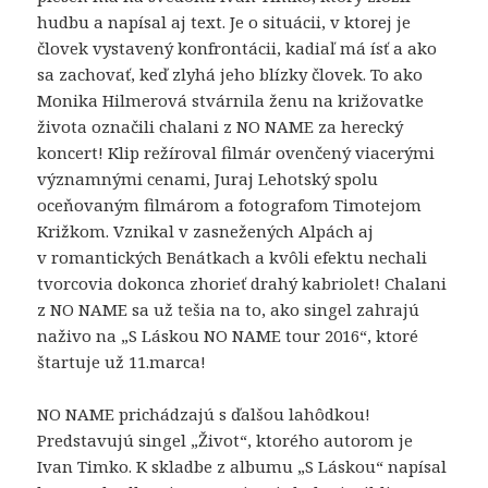
hudbu a napísal aj text. Je o situácii, v ktorej je
človek vystavený konfrontácii, kadiaľ má ísť a ako
Nevyhnutné
sa zachovať, keď zlyhá jeho blízky človek. To ako
Tieto súbory
cookie nie sú
Monika Hilmerová stvárnila ženu na križovatke
voliteľné. Sú
života označili chalani z NO NAME za herecký
potrebné pre
koncert! Klip režíroval filmár ovenčený viacerými
fungovanie
významnými cenami, Juraj Lehotský spolu
webovej
oceňovaným filmárom a fotografom Timotejom
stránky.
Križkom. Vznikal v zasnežených Alpách aj
v romantických Benátkach a kvôli efektu nechali
Štatistiky
tvorcovia dokonca zhorieť drahý kabriolet! Chalani
Aby sme
z NO NAME sa už tešia na to, ako singel zahrajú
mohli
naživo na „S Láskou NO NAME tour 2016“, ktoré
zlepšiť
štartuje už 11.marca!
funkčnosť
a
štruktúru
NO NAME prichádzajú s ďalšou lahôdkou!
webovej
Predstavujú singel „Život“, ktorého autorom je
stránky na
Ivan Timko. K skladbe z albumu „S Láskou“ napísal
základe