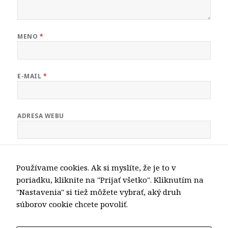
MENO
*
E-MAIL
*
ADRESA WEBU
Používame cookies. Ak si myslíte, že je to v
ULOŽIŤ MOJE MENO, E-MAIL A WEBOVÚ STRÁNKU V
TOMTO PREHLIADAČI PRE MOJE BUDÚCE KOMENTÁRE.
poriadku, kliknite na "Prijať všetko". Kliknutím na
"Nastavenia" si tiež môžete vybrať, aký druh
súborov cookie chcete povoliť.