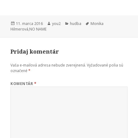
Publikované
Autor
Kategórie
Značky
11. marca 2016
you2
hudba
Monika
Hilmerová
,
NO NAME
Pridaj komentár
Vaša e-mailová adresa nebude zverejnená.
Vyžadované polia sú
označené
*
KOMENTÁR
*