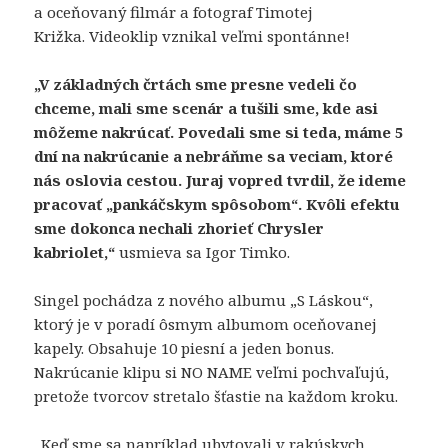
a oceňovaný filmár a fotograf Timotej
Križka. Videoklip vznikal veľmi spontánne!
„V základných črtách sme presne vedeli čo
chceme, mali sme scenár a tušili sme, kde asi
môžeme nakrúcať. Povedali sme si teda, máme 5
dní na nakrúcanie a nebráňme sa veciam, ktoré
nás oslovia cestou. Juraj vopred tvrdil, že ideme
pracovať „pankáčskym spôsobom“. Kvôli efektu
sme dokonca nechali zhorieť Chrysler
kabriolet,“
usmieva sa Igor Timko.
Singel pochádza z nového albumu „S Láskou“,
ktorý je v poradí ôsmym albumom oceňovanej
kapely. Obsahuje 10 piesní a jeden bonus.
Nakrúcanie klipu si NO NAME veľmi pochvaľujú,
pretože tvorcov stretalo šťastie na každom kroku.
„Keď sme sa napríklad ubytovali v rakúskych