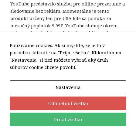
YouTube predstavilo službu pre offline prezeranie a
sledovanie bez reklám. Momentálne je tento
Nevyhnutné
produkt určený len pre USA kde sa ponúka za
Tieto súbory
mesačný poplatok 9,99€. YouTube sľubuje okrem
cookie nie sú
prístupu ku všetkým videám bez reklám aj bonus.
voliteľné. Sú
potrebné pre
Bude ním prístup k exkluzívnemu obsahu ktorý
Používame cookies. Ak si myslíte, že je to v
fungovanie
bude určený výhradne predplatiteľom.
webovej
poriadku, kliknite na "Prijať všetko". Kliknutím na
stránky.
"Nastavenia" si tiež môžete vybrať, aký druh
Nie je zatiaľ známe, či a kedy sa platená služba
súborov cookie chcete povoliť.
objaví aj v iných častiach sveta.
Štatistiky
Aby sme
Nastavenia
mohli
zlepšiť
funkčnosť
Odmietnuť všetko
Publikované
Kategórie
22. októbra 2015
film a tv
,
hudba
,
Nezaradené
,
reklamy
a
Značky
k YouTube bez reklám je
Youtube
,
YouTube RED
Napíšte komentár
štruktúru
Tieto internetové stránky používajú súbory cookies.
Viac
Prijať všetko
webovej
SÚHLASÍM
informácií o cookies tu.
stránky na
Hrdo poháňa WordPress
základe