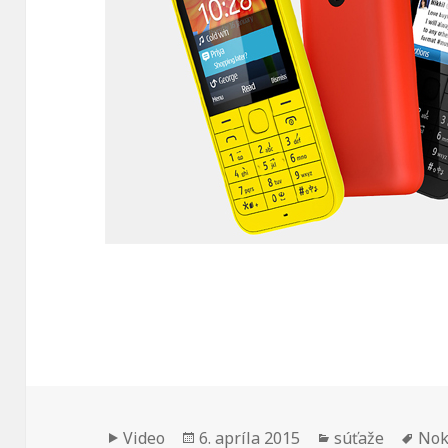
Formát
Publikované
Kategórie
Zna
Video
6. apríla 2015
súťaže
Nok