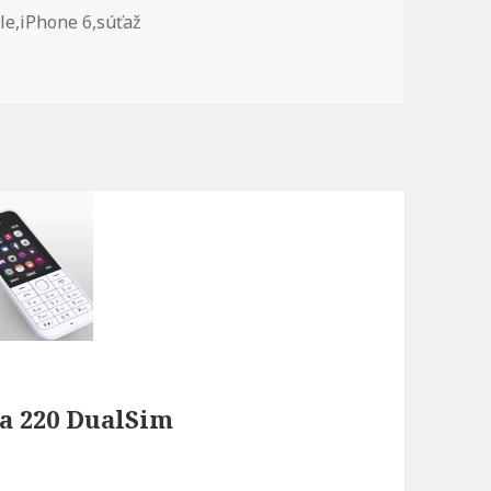
čky
le
,
iPhone 6
,
súťaž
 6
ia 220 DualSim