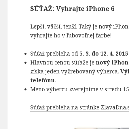
SÚŤAŽ: Vyhrajte iPhone 6
Lepší, väčší, tenší. Taký je nový iPhon
vyhrajte ho v ľubovoľnej farbe!
Nevyhnutné
Tieto súbory
Súťaž prebieha od
5. 3. do 12. 4. 2015
cookie nie sú
Hlavnou cenou súťaže je
nový iPhon
voliteľné. Sú
získa jeden vyžrebovaný výherca.
Vý
potrebné pre
telefónu
.
fungovanie
webovej
Meno výhercu zverejníme v stredu 15.
stránky.
Súťaž prebieha na stránke ZlavaDna.
Štatistiky
Aby sme