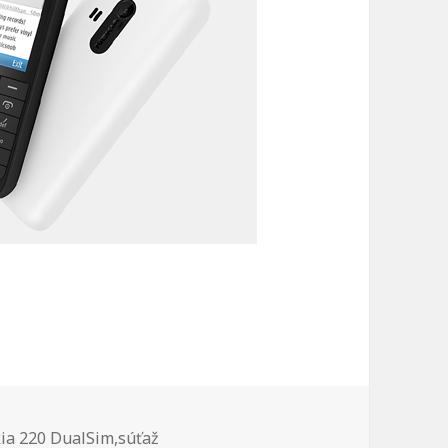
čky
ia 220 DualSim
,
súťaž