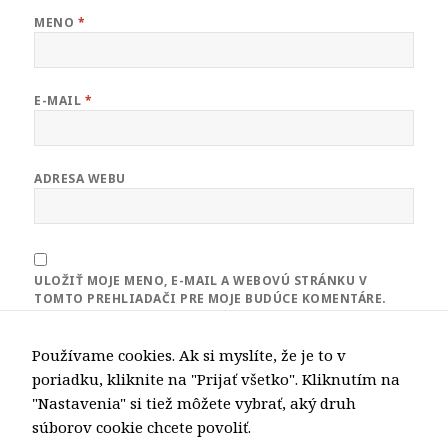
spôsobu
MENO
*
používania
webovej
stránky.
E-MAIL
*
Používateľská
spokojnosť
Aby naša
ADRESA WEBU
stránka počas
vašej návštevy
fungovala čo
najlepšie. Ak
tieto súbory
ULOŽIŤ MOJE MENO, E-MAIL A WEBOVÚ STRÁNKU V
cookie
TOMTO PREHLIADAČI PRE MOJE BUDÚCE KOMENTÁRE.
odmietnete,
niektoré
Používame cookies. Ak si myslíte, že je to v
funkcie z
poriadku, kliknite na "Prijať všetko". Kliknutím na
webovej
stránky
"Nastavenia" si tiež môžete vybrať, aký druh
Navigácia
zmiznú.
súborov cookie chcete povoliť.
PREDCHÁDZAJÚCA
v