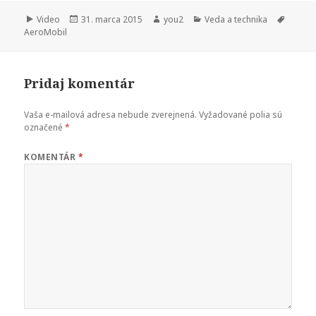
Formát
Publikované
Autor
Kategórie
Značk
Video
31. marca 2015
you2
Veda a technika
AeroMobil
Nevyhnutné
Tieto súbory
cookie nie sú
voliteľné. Sú
Pridaj komentár
potrebné pre
fungovanie
Vaša e-mailová adresa nebude zverejnená.
Vyžadované polia sú
webovej
označené
*
stránky.
KOMENTÁR
*
Štatistiky
Aby sme
mohli
zlepšiť
funkčnosť
a
štruktúru
webovej
stránky na
základe