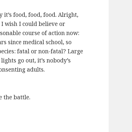
it’s food, food, food. Alright,
 I wish I could believe or
asonable course of action now:
ars since medical school, so
cies: fatal or non-fatal? Large
ights go out, it’s nobody’s
onsenting adults.
 the battle.