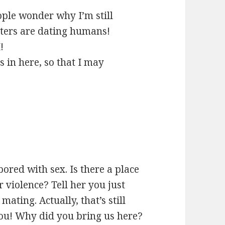
ople wonder why I’m still
sisters are dating humans!
!
 in here, so that I may
bored with sex. Is there a place
 violence? Tell her you just
mating. Actually, that’s still
y you! Why did you bring us here?