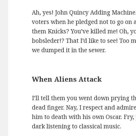
mohli
zlepšiť
Ah, yes! John Quincy Adding Machine.
funkčnosť
voters when he pledged not to go on a
a
them Knicks? You’ve killed me! Oh, yo
štruktúru
bobsleder!? That I’d like to see! Too 
webovej
we dumped it in the sewer.
stránky na
základe
spôsobu
používania
When Aliens Attack
webovej
stránky.
I’ll tell them you went down prying th
dead finger. Nay, I respect and admir
Používateľská
him to death with his own Oscar. Fry, y
spokojnosť
dark listening to classical music.
Aby naša