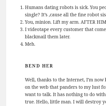
stránka počas
Humans dating robots is sick. You pe
vašej návštevy
fungovala čo
single? It’s ‚cause all the fine robot 
najlepšie. Ak
You, minion. Lift my arm. AFTER HIM
tieto súbory
I videotape every customer that comes
cookie
blackmail them later.
odmietnete,
Meh.
niektoré
funkcie z
webovej
stránky
BEND HER
zmiznú.
Well, thanks to the Internet, I’m now 
on the web that panders to my lust for
want to talk. It has nothing to do with 
true. Hello, little man. I will destro