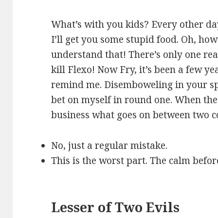
What’s with you kids? Every other day 
I’ll get you some stupid food. Oh, how
understand that! There’s only one re
kill Flexo! Now Fry, it’s been a few ye
Nevyhnutné
remind me. Disemboweling in your spe
Tieto súbory
bet on myself in round one. When the l
cookie nie sú
voliteľné. Sú
business what goes on between two c
potrebné pre
fungovanie
No, just a regular mistake.
webovej
This is the worst part. The calm before
stránky.
Štatistiky
Lesser of Two Evils
Aby sme