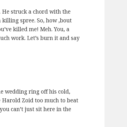
 He struck a chord with the
 killing spree. So, how ‚bout
u’ve killed me! Meh. You, a
much work. Let’s burn it and say
e wedding ring off his cold,
e Harold Zoid too much to beat
ou can’t just sit here in the