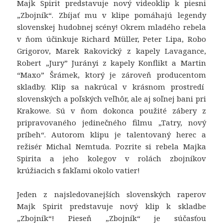
Majk Spirit predstavuje nový videoklip k piesni
„Zbojník“. Zbíjať mu v klipe pomáhajú legendy
Nevyhnutné
slovenskej hudobnej scény! Okrem mladého rebela
Tieto súbory
v ňom účinkuje Richard Müller, Peter Lipa, Robo
cookie nie sú
Grigorov, Marek Rakovický z kapely Lavagance,
voliteľné. Sú
Robert „Jury” Jurányi z kapely Konflikt a Martin
potrebné pre
fungovanie
“Maxo” Šrámek, ktorý je zároveň producentom
webovej
skladby. Klip sa nakrúcal v krásnom prostredí
stránky.
slovenských a poľských veľhôr, ale aj soľnej bani pri
Krakowe. Sú v ňom dokonca použité zábery z
pripravovaného jedinečného filmu „Tatry, nový
Štatistiky
príbeh“. Autorom klipu je talentovaný herec a
Aby sme
režisér Michal Nemtuda. Pozrite si rebela Majka
mohli
Spirita a jeho kolegov v rolách zbojníkov
zlepšiť
funkčnosť
krúžiacich s fakľami okolo vatier!
a
štruktúru
Jeden z najsledovanejších slovenských raperov
webovej
Majk Spirit predstavuje nový klip k skladbe
stránky na
„Zbojník“! Pieseň „Zbojník“ je súčasťou
základe