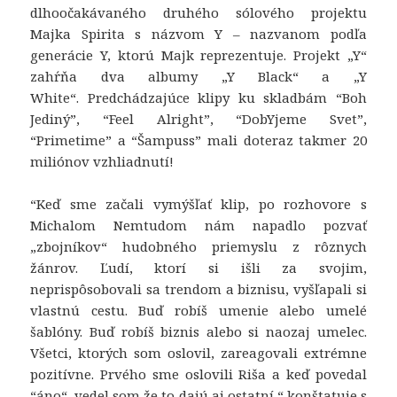
spôsobu
dlhoočakávaného druhého sólového projektu
používania
Majka Spirita s názvom Y – nazvanom podľa
webovej
generácie Y, ktorú Majk reprezentuje. Projekt „Y“
stránky.
zahŕňa dva albumy „Y Black“ a „Y
White“. Predchádzajúce klipy ku skladbám “Boh
Jediný”, “Feel Alright”, “DobYjeme Svet”,
Používateľská
spokojnosť
“Primetime” a “Šampuss” mali doteraz takmer 20
Aby naša
miliónov vzhliadnutí!
stránka počas
vašej návštevy
“
Keď sme začali vymýšľať klip, po rozhovore s
fungovala čo
Michalom Nemtudom nám napadlo pozvať
najlepšie. Ak
„zbojníkov“ hudobného priemyslu z rôznych
tieto súbory
cookie
žánrov. Ľudí, ktorí si išli za svojim,
odmietnete,
neprispôsobovali sa trendom a biznisu, vyšľapali si
niektoré
vlastnú cestu. Buď robíš umenie alebo umelé
funkcie z
šablóny. Buď robíš biznis alebo si naozaj umelec.
webovej
Všetci, ktorých som oslovil, zareagovali extrémne
stránky
zmiznú.
pozitívne. Prvého sme oslovili Riša a keď povedal
“áno“, vedel som že to dajú aj ostatní,“
konštatuje s