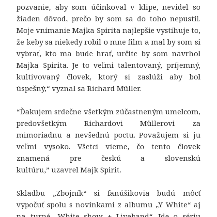
pozvanie, aby som účinkoval v klipe, nevidel so
žiaden dôvod, prečo by som sa do toho nepustil.
Moje vnímanie Majka Spirita najlepšie vystihuje to,
že keby sa niekedy robil o mne film a mal by som si
vybrať, kto ma bude hrať, určite by som navrhol
Majka Spirita. Je to veľmi talentovaný, príjemný,
kultivovaný človek, ktorý si zaslúži aby bol
úspešný,“
vyznal sa
Richard Müller.
“
Ďakujem srdečne všetkým zúčastneným umelcom,
predovšetkým Richardovi Müllerovi za
mimoriadnu a nevšednú poctu. Považujem si ju
veľmi vysoko. Všetci vieme, čo tento človek
znamená pre českú a slovenskú
kultúru,”
uzavrel
Majk Spirit.
Skladbu „Zbojník“ si fanúšikovia budú môcť
vypočuť spolu s novinkami z albumu „Y White“ aj
na turné „White show + Liveband“. Ide o sériu