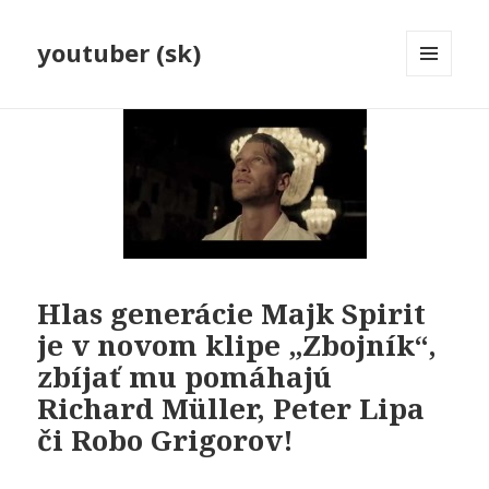
youtuber (sk)
MENU
A
WIDGETY
Hlas generácie Majk Spirit
je v novom klipe „Zbojník“,
zbíjať mu pomáhajú
Richard Müller, Peter Lipa
či Robo Grigorov!