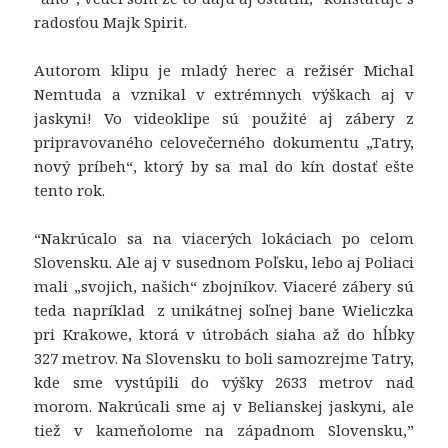
radosťou
Majk Spirit.
Autorom klipu je mladý herec a režisér Michal
Nemtuda a vznikal v extrémnych výškach aj v
jaskyni! Vo videoklipe sú použité aj zábery z
pripravovaného celovečerného dokumentu „Tatry,
nový príbeh“, ktorý by sa mal do kín dostať ešte
tento rok.
“
Nakrúcalo sa na viacerých lokáciach po celom
Slovensku. Ale aj v susednom Poľsku, lebo aj Poliaci
mali „svojich, našich“ zbojníkov. Viaceré zábery sú
teda napríklad z unikátnej soľnej bane Wieliczka
pri Krakowe, ktorá v útrobách siaha až do hĺbky
327 metrov. Na Slovensku to boli samozrejme Tatry,
kde sme vystúpili do výšky 2633 metrov nad
morom. Nakrúcali sme aj v Belianskej jaskyni, ale
tiež v kameňolome na západnom Slovensku,”