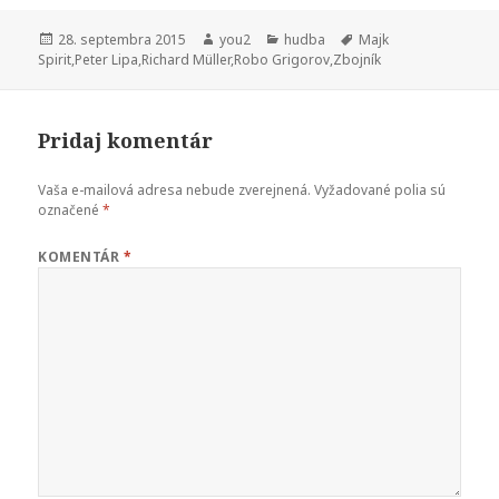
Publikované
Autor
Kategórie
Značky
28. septembra 2015
you2
hudba
Majk
Spirit
,
Peter Lipa
,
Richard Müller
,
Robo Grigorov
,
Zbojník
Pridaj komentár
Vaša e-mailová adresa nebude zverejnená.
Vyžadované polia sú
označené
*
KOMENTÁR
*