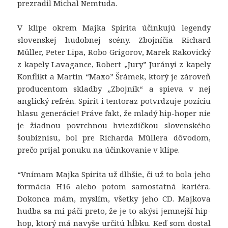
prezradil
Michal Nemtuda.
V klipe okrem Majka Spirita účinkujú legendy
slovenskej hudobnej scény. Zbojníčia Richard
Müller, Peter Lipa, Robo Grigorov, Marek Rakovický
z kapely Lavagance, Robert „Jury” Jurányi z kapely
Konflikt a Martin “Maxo” Šrámek, ktorý je zároveň
producentom skladby „Zbojník“ a spieva v nej
anglický refrén. Spirit i tentoraz potvrdzuje pozíciu
hlasu generácie! Práve fakt, že mladý hip-hoper nie
je žiadnou povrchnou hviezdičkou slovenského
šoubiznisu, bol pre Richarda Müllera dôvodom,
prečo prijal ponuku na účinkovanie v klipe.
“
Vnímam Majka Spirita už dlhšie, či už to bola jeho
formácia H16 alebo potom samostatná kariéra.
Dokonca mám, myslím, všetky jeho CD. Majkova
hudba sa mi páči preto, že je to akýsi jemnejší hip-
hop, ktorý má navyše určitú hĺbku. Keď som dostal