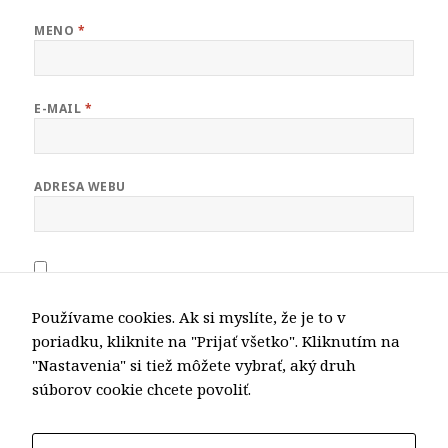
MENO
*
E-MAIL
*
ADRESA WEBU
ULOŽIŤ MOJE MENO, E-MAIL A WEBOVÚ STRÁNKU V
TOMTO PREHLIADAČI PRE MOJE BUDÚCE KOMENTÁRE.
Používame cookies. Ak si myslíte, že je to v
poriadku, kliknite na "Prijať všetko". Kliknutím na
"Nastavenia" si tiež môžete vybrať, aký druh
súborov cookie chcete povoliť.
Navigácia
PREDCHÁDZAJÚCA
v